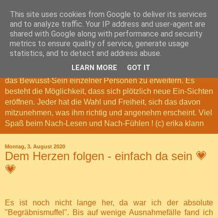
This site uses cookies from Google to deliver its services
Nach-Denk-Geschichten
and to analyze traffic. Your IP address and user-agent are
shared with Google along with performance and security
metrics to ensure quality of service, generate usage
Meine Nach-Denk-Geschichten, sind Geschichten und
statistics, and to detect and address abuse.
Gedanken, die das Leben erschaffen hat. Sie können zum
LEARN MORE
GOT IT
Nach-Denken anregen. Möglicherweise tragen sie dazu bei,
das Bewusst-Sein einzelner Personen zu erweitern. Es
besteht die Möglichkeit, dass sich plötzlich neue Ein-Sichten
eröffnen. Jeder hat die Wahl und Freiheit, sich das davon
mitzunehmen, was ihm richtig und angenehm erscheint. Viel
Spaß beim Nach-Lesen und Nach-Fühlen ! (c) erika klann
Montag, 3. August 2020
Dem Herzen folgen - einfach da sein 💗
💗
Es ist noch nicht lange her, da war ich der absolute
"Begräbnismuffel". Bis auf wenige Ausnahmefälle fand ich