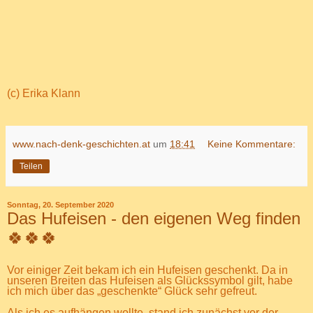
(c) Erika Klann
www.nach-denk-geschichten.at
um
18:41
Keine Kommentare:
Teilen
Sonntag, 20. September 2020
Das Hufeisen - den eigenen Weg finden
🍀🍀🍀
Vor einiger Zeit bekam ich ein Hufeisen geschenkt. Da in
unseren Breiten das Hufeisen als Glückssymbol gilt, habe
ich mich über das „geschenkte“ Glück sehr gefreut.
Als ich es aufhängen wollte, stand ich zunächst vor der