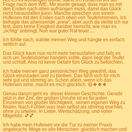
Frage nach dem WIE. Mir wurde gesagt, dass man es mit
den Enden nach oben aufhängen muss, damit das Glück
nicht herausfallen kann. Manche sprechen von einem
Hufeisen mit den Enden nach oben von Teufelshörnern. Ich
befragte das allwissende „www“, aber auch da stellte ich nur
fest, dass keine Einigkeit darüber herrscht, wie man es
„richtig“ anbringt. Nun war guter Rat teuer….
Ich fühlte nach, wählte meinen Weg und hängte es einfach
seitlich auf.
Das Glück kann nun nicht mehr herausfallen und falls es
sich um Teufelshörner handeln sollte, dann liegt der Teufel
und schläft. Also ist keine Gefahr fürs Glück zu befürchten.
Ich habe meinen ganz persönlichen Weg gewählt, das
Glück einzuladen und zu bleiben. Das fühlt sich für mich
sehr gut und stimmig an. Schon allein, wenn ich das
Hufeisen sehe, macht es mich glücklich. 😃🍀🍀🍀
Genau darum geht es dieser kleinen Geschichte. Gerade
jetzt in der Zeit, der großen Unruhe ist es für jeden
Einzelnen von großer Wichtigkeit, seinen eigenen Weg zu
finden. Nach-Fühlen was man selbst als stimmig erachtet,
ohne zu urteilen. In Liebe, Wertschätzung, und voller
Mitgefühl. 💕💕
Ich habe mein Hufeisen vor die Tür zu meiner Praxis
angebracht. Möge es alle Menschen glücklich machen und