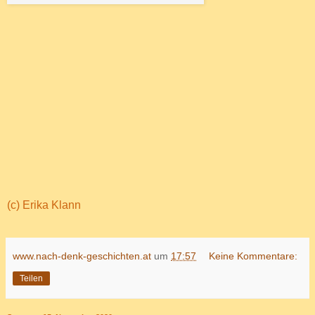
(c) Erika Klann
www.nach-denk-geschichten.at
um
17:57
Keine Kommentare:
Teilen