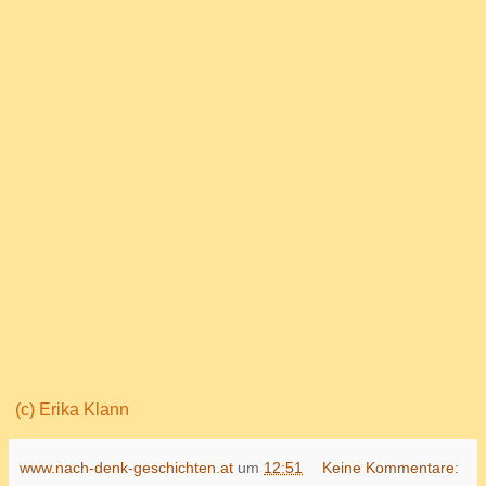
(c) Erika Klann
www.nach-denk-geschichten.at
um
12:51
Keine Kommentare: