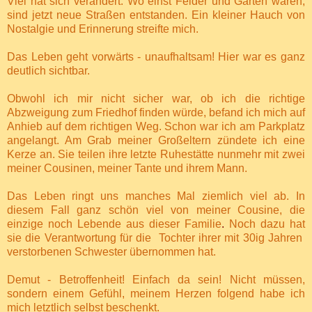
Viel hat sich verändert. Wo einst Felder und Gärten waren,
sind jetzt neue Straßen entstanden. Ein kleiner Hauch von
Nostalgie und Erinnerung streifte mich.
Das Leben geht vorwärts - unaufhaltsam! Hier war es ganz
deutlich sichtbar.
Obwohl ich mir nicht sicher war, ob ich die richtige
Abzweigung zum Friedhof finden würde, befand ich mich auf
Anhieb
auf dem richtigen Weg. Schon war ich am Parkplatz
angelangt. Am Grab meiner Großeltern zündete ich eine
Kerze an. Sie teilen ihre letzte Ruhestätte nunmehr mit zwei
meiner Cousinen, meiner Tante und ihrem Mann.
Das Leben ringt uns manches Mal ziemlich viel ab. In
diesem Fall ganz schön viel von meiner Cousine, die
einzige noch Lebende aus dieser Familie
.
Noch dazu hat
sie
die Verantwortung für die Tochter ihrer mit 30ig Jahren
verstorbenen Schwester übernommen hat.
Demut - Betroffenheit! Einfach da sein! Nicht müssen,
sondern einem Gefühl, meinem Herzen folgend habe ich
mich letztlich selbst beschenkt.