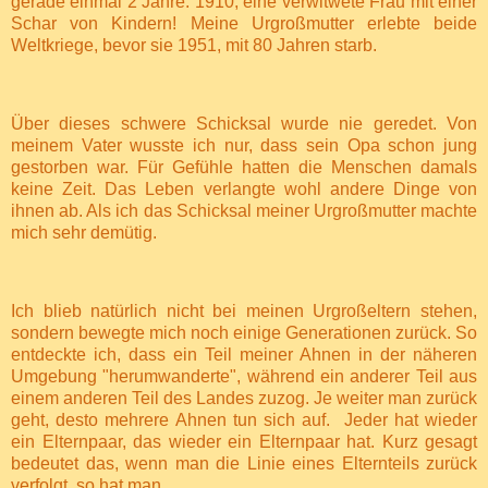
gerade einmal 2 Jahre. 1910, eine verwitwete Frau mit einer
Schar von Kindern! Meine Urgroßmutter erlebte beide
Weltkriege, bevor sie 1951, mit 80 Jahren starb.
Über dieses schwere Schicksal wurde nie geredet. Von
meinem Vater wusste ich nur, dass sein Opa schon jung
gestorben war. Für Gefühle hatten die Menschen damals
keine Zeit. Das Leben verlangte wohl andere Dinge von
ihnen ab. Als ich das Schicksal meiner Urgroßmutter machte
mich sehr demütig.
Ich blieb natürlich nicht bei meinen Urgroßeltern stehen,
sondern bewegte mich noch einige Generationen zurück. So
entdeckte ich, dass ein Teil meiner Ahnen in der näheren
Umgebung "herumwanderte", während ein anderer Teil aus
einem anderen Teil des Landes zuzog. Je weiter man zurück
geht, desto mehrere Ahnen tun sich auf.
Jeder hat wieder
ein Elternpaar, das wieder ein Elternpaar hat. Kurz gesagt
bedeutet das, wenn man die Linie eines Elternteils zurück
verfolgt, so hat man