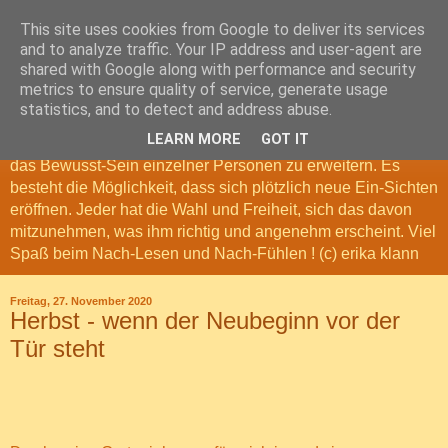
This site uses cookies from Google to deliver its services
Nach-Denk-Geschichten
and to analyze traffic. Your IP address and user-agent are
shared with Google along with performance and security
metrics to ensure quality of service, generate usage
Meine Nach-Denk-Geschichten, sind Geschichten und
statistics, and to detect and address abuse.
Gedanken, die das Leben erschaffen hat. Sie können zum
LEARN MORE
GOT IT
Nach-Denken anregen. Möglicherweise tragen sie dazu bei,
das Bewusst-Sein einzelner Personen zu erweitern. Es
besteht die Möglichkeit, dass sich plötzlich neue Ein-Sichten
eröffnen. Jeder hat die Wahl und Freiheit, sich das davon
mitzunehmen, was ihm richtig und angenehm erscheint. Viel
Spaß beim Nach-Lesen und Nach-Fühlen ! (c) erika klann
Freitag, 27. November 2020
Herbst - wenn der Neubeginn vor der
Tür steht