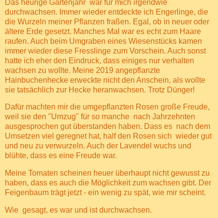
Das heurige Gartenjahr
war für mich irgendwie
durchwachsen. Immer wieder entdeckte ich Engerlinge, die
die Wurzeln meiner Pflanzen fraßen. Egal, ob in neuer oder
ältere Erde gesetzt. Manches Mal war es echt zum Haare
raufen. Auch beim Umgraben eines Wiesenstücks kamen
immer wieder diese Fresslinge zum Vorschein. Auch sonst
hatte ich eher den Eindruck, dass einiges nur verhalten
wachsen zu wollte. Meine 2019 angepflanzte
Hainbuchenhecke erweckte nicht den Anschein, als wollte
sie tatsächlich zur Hecke heranwachsen. Trotz Dünger!
Dafür machten mir die umgepflanzten Rosen große Freude,
weil sie den "Umzug" für so manche
nach Jahrzehnten
ausgesprochen gut überstanden haben. Dass es
nach dem
Umsetzen viel geregnet hat, half den Rosen sich
wieder gut
und neu zu verwurzeln. Auch der Lavendel wuchs und
blühte, dass es eine Freude war.
Meine Tomaten scheinen heuer überhaupt nicht gewusst zu
haben, dass es auch die Möglichkeit zum wachsen gibt. Der
Feigenbaum trägt jetzt - ein wenig zu spät, wie mir scheint.
Wie
gesagt, es war und ist durchwachsen.