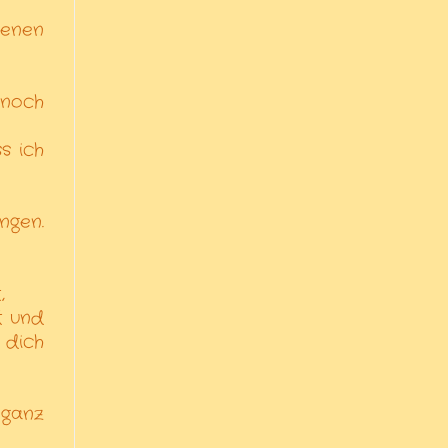
jenen
 noch
s ich
ngen.
,
t und
 dich
 ganz