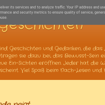
liver its services and to analyze traffic. Your IP address and us
rmance and security metrics to ensure quality of service, gene
Geschichten
buse.
ind Geschichten und Gedanken, die das 
ragen sie dazu bei, das Bewusst-Sein ei
neue Ein-Sichten eröffnen. Jeder hat die 
cheint. Viel Spaß beim Nach-Lesen und N
nde neigt