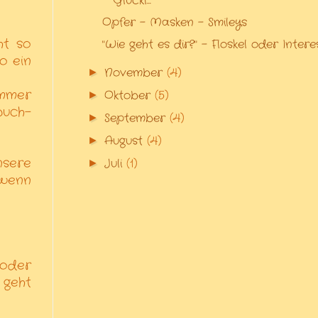
Glückl...
Opfer - Masken - Smileys
ht so
"Wie geht es dir?" - Floskel oder Intere
o ein
November
(4)
►
immer
Oktober
(5)
►
buch-
September
(4)
►
August
(4)
►
nsere
Juli
(1)
►
 wenn
 oder
 geht