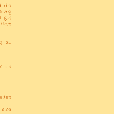
d die
Bezug
t gut
rfach
g zu
s ein
eiten
 eine