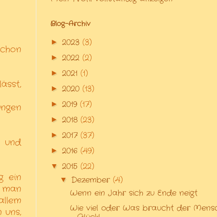
Blog-Archiv
2023
(3)
►
schon
2022
(2)
►
2021
(1)
►
ässt,
2020
(13)
►
2019
(17)
►
ungen
2018
(23)
►
2017
(37)
►
e und
2016
(49)
►
2015
(22)
▼
g ein
Dezember
(4)
▼
r man
Wenn ein Jahr sich zu Ende neigt
allem
Wie viel oder Was braucht der Mensc
 uns,