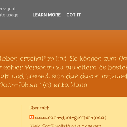
er-agent
rate usage
LEARN MORE
GOT IT
Leben erschaffen hat. Sie können zum N
nzelner Personen zu erweitern. Es beste
Wahl und Freiheit, sich das davon mitzun
ach-Fühlen ! (c) erika klann
Über mich
www.nach-denk-geschichten.at
Mein Profil vollständig anzeigen