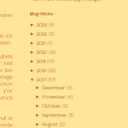
Blog-Archiv
 nahm
2023
(3)
►
2022
(2)
►
s ich
ehen.
2021
(1)
►
2020
(13)
►
 dass
2019
(17)
►
r hat
n bin
2018
(23)
►
utage
2017
(37)
▼
schon
Dezember
(3)
►
. Vor
November
(4)
►
urück
Oktober
(2)
►
September
(3)
►
nd in
August
(2)
►
onnte