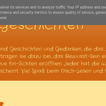
liver its services and to analyze traffic. Your IP address and us
rmance and security metrics to ensure quality of service, gene
Geschichten
buse.
ind Geschichten und Gedanken, die das 
ragen sie dazu bei, das Bewusst-Sein ei
neue Ein-Sichten eröffnen. Jeder hat die 
cheint. Viel Spaß beim Nach-Lesen und N
