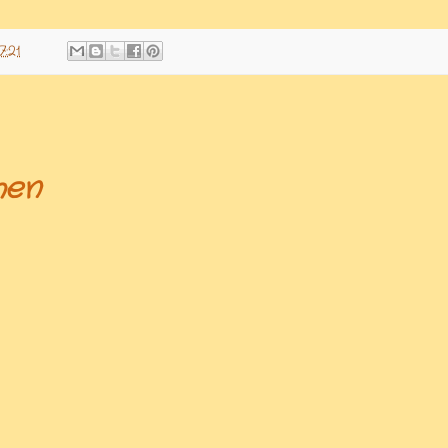
7:21
hen