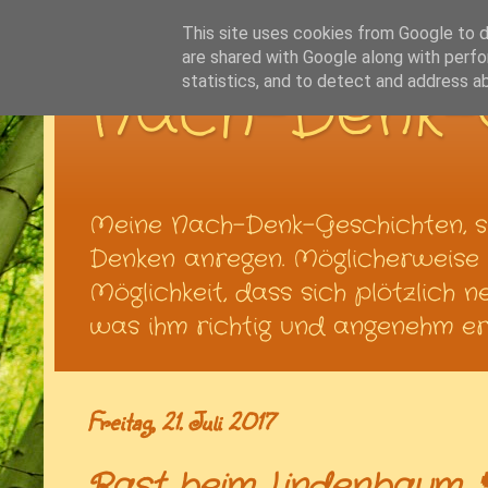
This site uses cookies from Google to de
are shared with Google along with perfo
Nach-Denk-
statistics, and to detect and address a
Meine Nach-Denk-Geschichten, s
Denken anregen. Möglicherweise t
Möglichkeit, dass sich plötzlich 
was ihm richtig und angenehm ers
Freitag, 21. Juli 2017
Rast beim Lindenbaum 