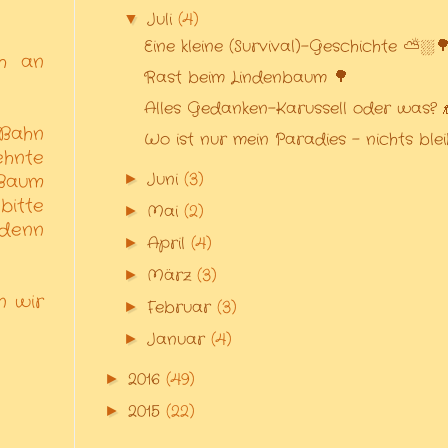
Juli
(4)
▼
Eine kleine (Survival)-Geschichte ⛅⛆
ch an
Rast beim Lindenbaum 🌳
Alles Gedanken-Karussell oder was? 
 Bahn
Wo ist nur mein Paradies - nichts bleibt
ehnte
Juni
(3)
►
 Baum
bitte
Mai
(2)
►
 denn
April
(4)
►
März
(3)
►
n wir
Februar
(3)
►
Januar
(4)
►
2016
(49)
►
2015
(22)
►