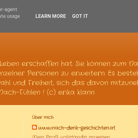
er-agent
rate usage
LEARN MORE
GOT IT
Leben erschaffen hat. Sie können zum N
nzelner Personen zu erweitern. Es beste
Wahl und Freiheit, sich das davon mitzun
ach-Fühlen ! (c) erika klann
Über mich
www.nach-denk-geschichten.at
Mein Profil vollständig anzeigen