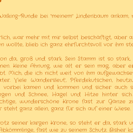
 Walking-Runde bei "meinem" Lindenbaum ankam,
ich, war mehr mit mir selbst beschäftigt, aber al
ollte, blieb ich ganz ehrfurchtsvoll vor ihm st
hon da, groß und stark. Sein Stamm ist so stark,
en. Keine Ahnung, wie alt er sein mag, aber e
bt. Mich, die ich nicht weit von ihm aufgewachse
er. Viele Wandersleut', Pferdekutschen, heutz
die vorbei kamen und kommen und sicher auch 
Regen und Schnee, Hagel und Hitze hinter sich
chtige, wunderschöne Krone fast zur Gänze z
teht ganz allein, ganz für sich auf einer Wiese.
rotz seiner kargen Krone, so steht er da, stark u
Abkömmlinge, fast wie zu seinem Schutz. Bisher k