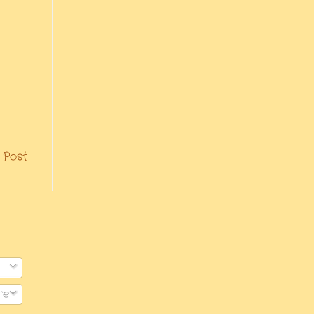
 Post
re