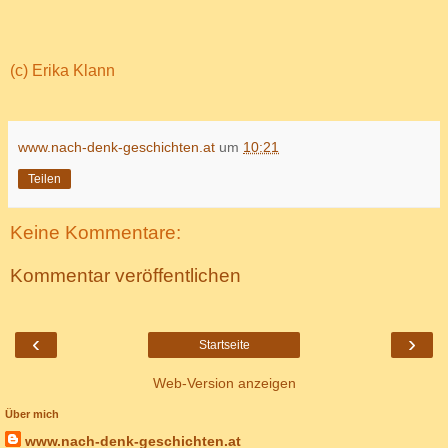
(c) Erika Klann
www.nach-denk-geschichten.at
um
10:21
Teilen
Keine Kommentare:
Kommentar veröffentlichen
‹
›
Startseite
Web-Version anzeigen
Über mich
www.nach-denk-geschichten.at