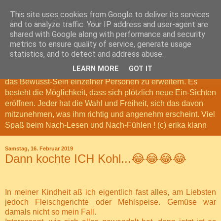
This site uses cookies from Google to deliver its services
Nach-Denk-Geschichten
and to analyze traffic. Your IP address and user-agent are
shared with Google along with performance and security
metrics to ensure quality of service, generate usage
Meine Nach-Denk-Geschichten, sind Geschichten und
statistics, and to detect and address abuse.
Gedanken, die das Leben erschaffen hat. Sie können zum
LEARN MORE
GOT IT
Nach-Denken anregen. Möglicherweise tragen sie dazu bei,
das Bewusst-Sein einzelner Personen zu erweitern. Es
besteht die Möglichkeit, dass sich plötzlich neue Ein-Sichten
eröffnen. Jeder hat die Wahl und Freiheit, sich das davon
mitzunehmen, was ihm richtig und angenehm erscheint. Viel
Spaß beim Nach-Lesen und Nach-Fühlen ! (c) erika klann
Samstag, 16. Februar 2019
Dann kochte ICH Kohl...😂😂😂😂
In meiner Kindheit aß ich eigentlich fast alles, am Liebsten
jedoch Fleischgerichte oder Mehlspeise. Gemüse war
damals nicht so mein Fall.