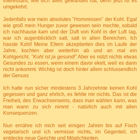
Interessant, wie sich alles gewandelt hat, denn jetzt ist es
umgekehrt.
Jedenfalls war mein absolutes "Horroressen" der Kohl. Egal
wie groß mein Hunger zuvor gewesen sein mochte, sobald
ich nachhause kam und der Duft von Kohl in der Luft lag,
war ich augenblicklich satt, satt in allen Bereichen. Ich
hasste Kohl! Meine Eltern akzeptierten dies im Laufe der
Jahre, kochten aber weiterhin ab und an mal ein
Kohlgericht.
"Kohl ist ja gesund!"
Aber es nützt nichts etwas
Gesundes zu essen, wenn einem davor ekelt, weil es dann
nicht ankommt. Wichtig ist doch hinter allem schlussendlich
der Genuss
Ich hatte nun sicher mindestens 3 Jahrzehnte keinen Kohl
gegessen und ganz ehrlich, es fehlte mir nichts. Das ist die
Freiheit, des Erwachsenseins, dass man wählen kann, was
man wann zu sich nimmt - natürlich auch mit allen
Konsequenzen.
Nun ernähre ich mich seit einigen Jahren bis auf Fisch
vegetarisch und ich vermisse nichts, im Gegenteil, ich
entdecke neue Gerichte und Möglichkeiten.