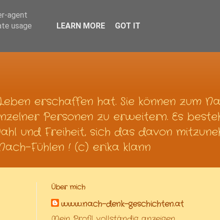
er-agent
rate usage
LEARN MORE
GOT IT
Leben erschaffen hat. Sie können zum N
nzelner Personen zu erweitern. Es beste
Wahl und Freiheit, sich das davon mitzun
ach-Fühlen ! (c) erika klann
Über mich
www.nach-denk-geschichten.at
Mein Profil vollständig anzeigen