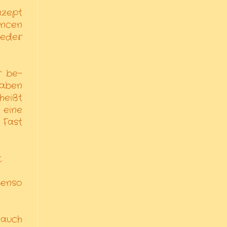
nzept
ancen
ieder
r be-
haben
heißt
 eine
 Fast
.
benso
 auch