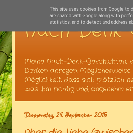
This site uses cookies from Google to de
are shared with Google along with perfo
Nach-Denk-
statistics, and to detect and address a
Meine Nach-Denk-Geschichten, s
Denken anregen. Möglicherweise t
Möglichkeit, dass sich plötzlich 
was ihm richtig und angenehm ers
Donnerstag, 24. September 2015
über die Liebe (zwische