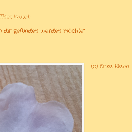
fnet lautet:
von dir gefunden werden möchte"
(c) Erika Klann