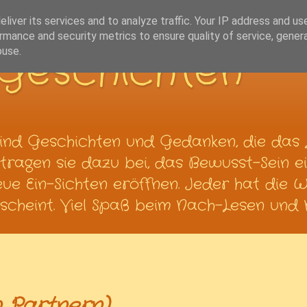
liver its services and to analyze traffic. Your IP address and us
rmance and security metrics to ensure quality of service, gene
Geschichten
buse.
ind Geschichten und Gedanken, die das 
ragen sie dazu bei, das Bewusst-Sein ei
neue Ein-Sichten eröffnen. Jeder hat die 
cheint. Viel Spaß beim Nach-Lesen und N
n Partnern)