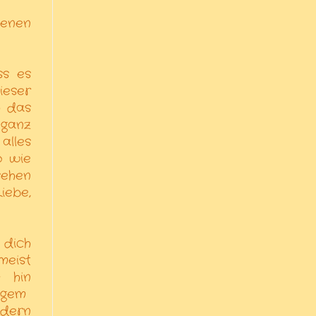
senen
ss es
ieser
h das
 ganz
alles
o wie
sehen
iebe,
 dich
meist
-
hin
igem
ndern