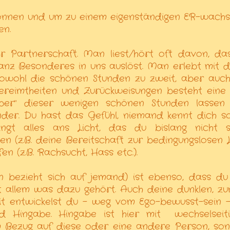
önnen und um zu einem eigenständigen ER-wach
en.
r Partnerschaft. Man liest/hört oft davon, da
anz Besonderes in uns auslöst. Man erlebt mit d
, sowohl die schönen Stunden zu zweit, aber auc
gereimtheiten und Zurückweisungen besteht eine
er" dieser wenigen schönen Stunden lassen 
der. Du hast das Gefühl, niemand kennt dich s
ngt alles ans Licht, das du bislang nicht 
n (z.B. deine Bereitschaft zur bedingungslosen L
en (z.B. Rachsucht, Hass etc.).
 bezieht sich auf jemand) ist ebenso, dass du
 allem was dazu gehört. Auch deine dunklen, zu
eit entwickelst du - weg vom Ego-bewusst-sein 
nd Hingabe. Hingabe ist hier mit
wechselseit
im Bezug auf diese oder eine andere Person, so