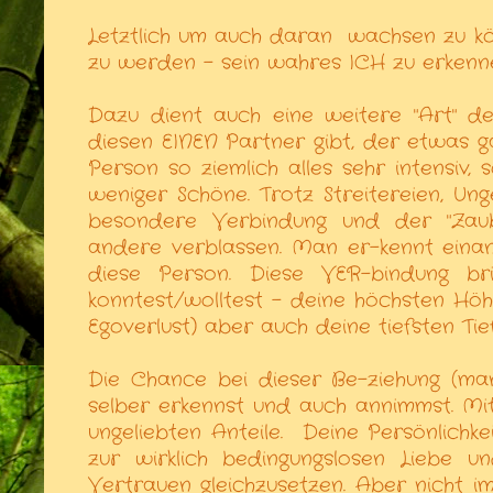
Letztlich um auch daran
wachsen zu k
zu werden - sein wahres ICH zu erkenn
Dazu dient auch eine weitere "Art" de
diesen EINEN Partner gibt, der etwas g
Person so ziemlich alles sehr intensiv
weniger Schöne. Trotz Streitereien, Un
besondere Verbindung und der "Zaub
andere verblassen. Man er-kennt einan
diese Person. Diese VER-bindung bri
konntest/wolltest - deine höchsten Höhe
Egoverlust) aber auch deine tiefsten Tief
Die Chance bei dieser Be-ziehung (man
selber erkennst und auch annimmst. Mit
ungeliebten Anteile.
Deine Persönlichk
zur wirklich bedingungslosen Liebe u
Vertrauen gleichzusetzen. Aber nicht 