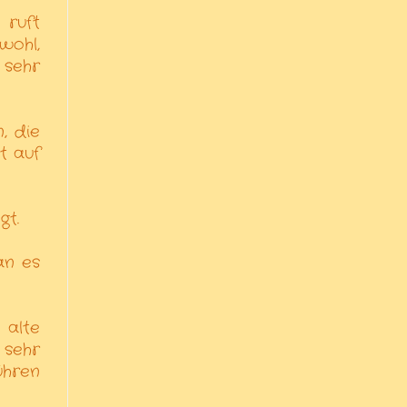
 ruft
wohl,
 sehr
, die
t auf
gt.
an es
alte
 sehr
ühren