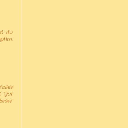
st du
pfen.
olles
. Gut
ieser