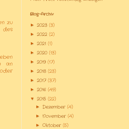
Blog-Archiv
en zu
2023
(3)
►
t des
2022
(2)
►
2021
(1)
►
2020
(13)
►
Leben
2019
(17)
►
m an
 oder
2018
(23)
►
2017
(37)
►
2016
(49)
►
2015
(22)
▼
Dezember
(4)
►
November
(4)
►
Oktober
(5)
►