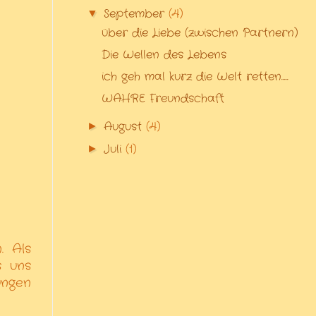
September
(4)
▼
über die Liebe (zwischen Partnern)
Die Wellen des Lebens
ich geh mal kurz die Welt retten.....
WAHRE Freundschaft
August
(4)
►
Juli
(1)
►
-
. Als
s uns
ungen