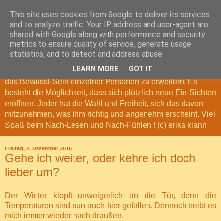
This site uses cookies from Google to deliver its services
Nach-Denk-Geschichten
and to analyze traffic. Your IP address and user-agent are
shared with Google along with performance and security
metrics to ensure quality of service, generate usage
Meine Nach-Denk-Geschichten, sind Geschichten und
statistics, and to detect and address abuse.
Gedanken, die das Leben erschaffen hat. Sie können zum
LEARN MORE
GOT IT
Nach-Denken anregen. Möglicherweise tragen sie dazu bei,
das Bewusst-Sein einzelner Personen zu erweitern. Es
besteht die Möglichkeit, dass sich plötzlich neue Ein-Sichten
eröffnen. Jeder hat die Wahl und Freiheit, sich das davon
mitzunehmen, was ihm richtig und angenehm erscheint. Viel
Spaß beim Nach-Lesen und Nach-Fühlen ! (c) erika klann
Freitag, 2. Dezember 2016
Gehe ich weiter, oder kehre ich doch
lieber um?
Der Winter klopft unweigerlich an die Tür, denn die
Temperaturen sind nun auch hier gefallen. Dennoch treibt es
mich immer wieder nach draußen.